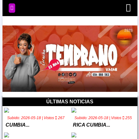
Radio
Noticias
Videos
ÚLTIMAS NOTICIAS
Programación
Subido: 2026-05-18 | Vistos
267
Subido: 2026-05-18 | Vistos
255
Artistas
CUMBIA...
RICA CUMBIA...