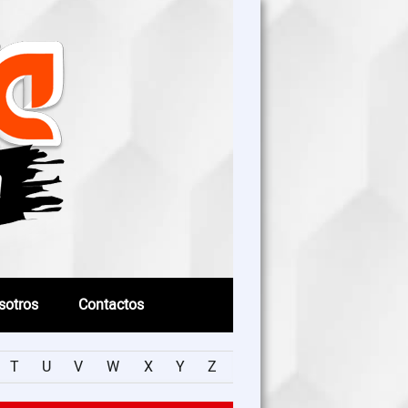
sotros
Contactos
T
U
V
W
X
Y
Z