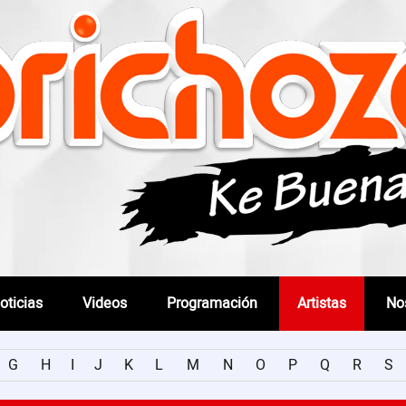
oticias
Videos
Programación
Artistas
No
G
H
I
J
K
L
M
N
O
P
Q
R
S