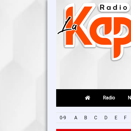
Radio
N
0-9
A
B
C
D
E
F