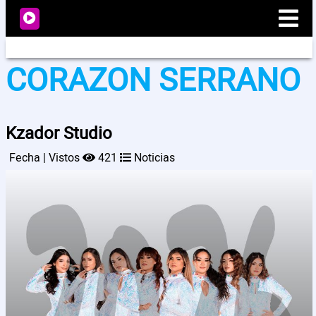
CORAZON SERRANO
Radio
Kzador Studio
Noticias
Fecha | Vistos
421
Noticias
Videos
Programación
Artistas